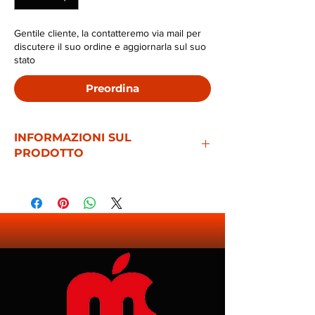
Gentile cliente, la contatteremo via mail per
discutere il suo ordine e aggiornarla sul suo
stato
Preordina
INFORMAZIONI SUL
PRODOTTO
Incredibile display Liquid Retina da 10,9"
con True Tone
Chip A14 Bionic con CPU 6-core e GPU 4-
core
Fotocamera posteriore da 12MP con
grandangolo
Fotocamera frontale orizzontale da 12MP